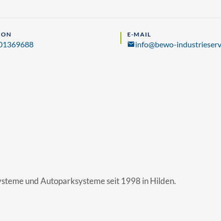
FON
E-MAIL
01369688
info@bewo-industrieserv
systeme und Autoparksysteme seit 1998 in Hilden.