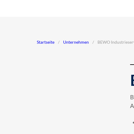
Startseite
/
Unternehmen
/
BEWO Industriese
B
A