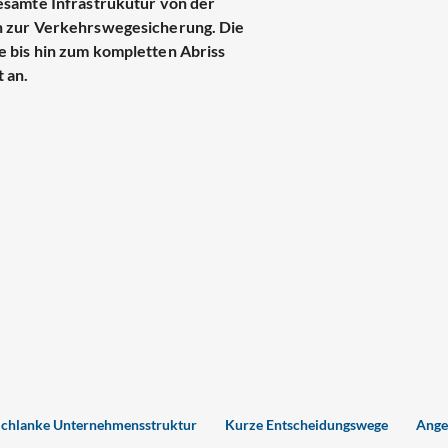
esamte Infrastrukutur von der
n zur Verkehrswegesicherung. Die
 bis hin zum kompletten Abriss
 an.
Schlanke Unternehmensstruktur
Kurze Entscheidungswege
Ange