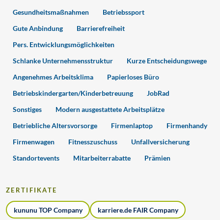
Gesundheitsmaßnahmen
Betriebssport
Gute Anbindung
Barrierefreiheit
Pers. Entwicklungsmöglichkeiten
Schlanke Unternehmensstruktur
Kurze Entscheidungswege
Angenehmes Arbeitsklima
Papierloses Büro
Betriebskindergarten/Kinderbetreuung
JobRad
Sonstiges
Modern ausgestattete Arbeitsplätze
Betriebliche Altersvorsorge
Firmenlaptop
Firmenhandy
Firmenwagen
Fitnesszuschuss
Unfallversicherung
Standortevents
Mitarbeiterrabatte
Prämien
ZERTIFIKATE
kununu TOP Company
karriere.de FAIR Company