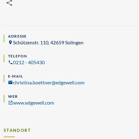
ADRESSE
Schützenstr. 110, 42659 Solingen
TELEFON
0212 - 405430
E-MAIL
christina.boettner@edgewell.com
WEB
www.edgewell.com
STANDORT