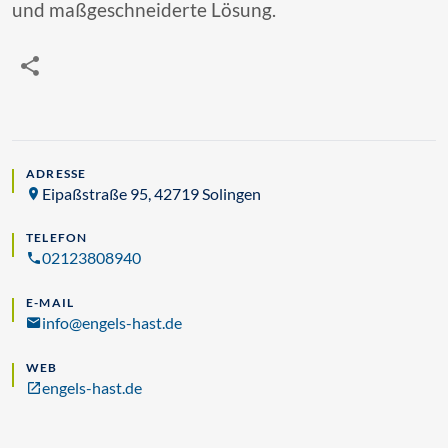
und maßgeschneiderte Lösung.
ADRESSE
Eipaßstraße 95, 42719 Solingen
TELEFON
02123808940
E-MAIL
info@engels-hast.de
WEB
engels-hast.de