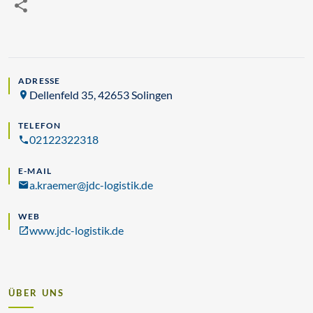
ADRESSE
Dellenfeld 35, 42653 Solingen
TELEFON
02122322318
E-MAIL
a.kraemer@jdc-logistik.de
WEB
www.jdc-logistik.de
ÜBER UNS