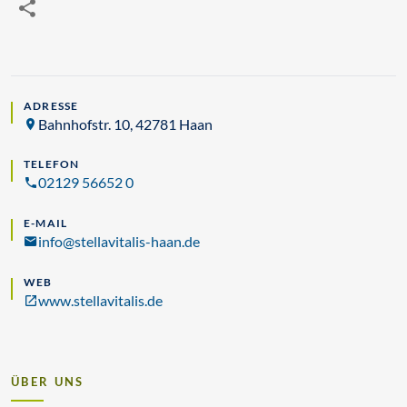
ADRESSE
Bahnhofstr. 10, 42781 Haan
TELEFON
02129 56652 0
E-MAIL
info@stellavitalis-haan.de
WEB
www.stellavitalis.de
ÜBER UNS