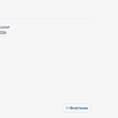
LICHT
026
Breit lesen