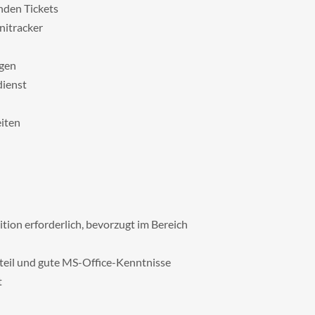
nden Tickets
itracker
gen
dienst
eiten
ition erforderlich, bevorzugt im Bereich
teil und gute MS-Office-Kenntnisse
t